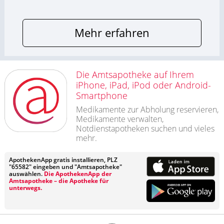
Mehr erfahren
Die Amtsapotheke auf Ihrem
iPhone, iPad, iPod oder Android-
Smartphone
Medikamente zur Abholung reservieren,
Medikamente verwalten,
Notdienstapotheken suchen und vieles
mehr.
ApothekenApp gratis installieren, PLZ
"65582" eingeben und "Amtsapotheke"
auswählen.
Die ApothekenApp der
Amtsapotheke – die Apotheke für
unterwegs.